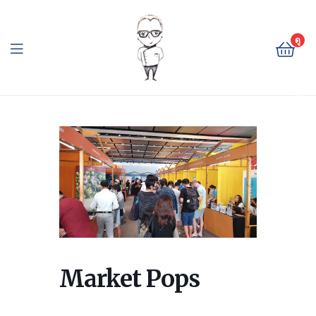
The
Cheese
ดู
ตะ
Baron
กล้
า
The
สิน
ค้า
Cheese
Baron
Market Pops